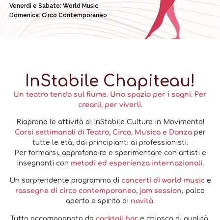
Venerdì e Sabato: World Music
Domenica: Circo Contemporaneo
InStabile Chapiteau!
Un teatro tenda sul fiume. Uno spazio per i sogni. Per
crearli, per viverli.
Riaprono le attività di InStabile Culture in Movimento!
Corsi settimanali di Teatro, Circo, Musica e Danza
per
tutte le età, dai principianti ai professionisti.
Per formarsi, approfondire e sperimentare con artisti e
insegnanti con
metodi ed esperienza internazionali.
Un sorprendente programma di
concerti di world music
e
rassegne di circo contemporaneo
,
jam session
, palco
aperto e spirito di
novità
.
Tutto accompagnato da
cocktail bar
e chiosco di qualità,