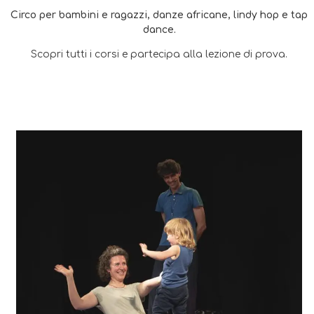
Circo per bambini e ragazzi, danze africane, lindy hop e tap
dance.
Scopri tutti i corsi e partecipa alla lezione di prova.
PER BAMBINI