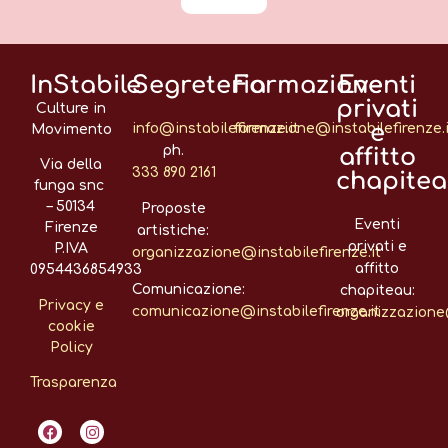
InStabile
Segreteria
Formazione
Eventi
privati
Culture in
e
info@instabilefirenze.it
formazione@instabilefirenze.i
Movimento
ph.
affitto
Via della
333 890 2161
chapite
funga snc
– 50134
Proposte
Eventi
Firenze
artistiche:
privati e
P.IVA
organizzazione@instabilefirenze.it
affitto
0954436854933
Comunicazione:
chapiteau:
Privacy e
comunicazione@instabilefirenze.it
organizzazione@
cookie
Policy
Trasparenza