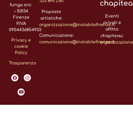
333 890 2161
chapite
funga snc
– 50134
Proposte
Eventi
Firenze
artistiche:
privati e
P.IVA
organizzazione@instabilefirenze.it
affitto
0954436854933
Comunicazione:
chapiteau:
Privacy e
comunicazione@instabilefirenze.it
organizzazione
cookie
Policy
Trasparenza