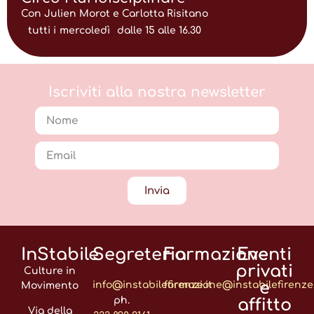
Con Julien Morot e Carlotta Risitano
tutti i
mercoledì
dalle 15 alle 16.30
Iscriviti alla nostra newsletter
Invia
InStabile
Segreteria
Formazione
Eventi
privati
Culture in
e
info@instabilefirenze.it
formazione@instabilefirenze.
Movimento
ph.
affitto
Via della