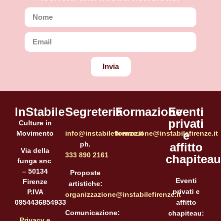
Invia
InStabile
Segreteria
Formazione
Eventi
privati
Culture in
e
Movimento
info@instabilefirenze.it
formazione@instabilefirenze.it
ph.
affitto
Via della
333 890 2161
chapiteau
funga snc
– 50134
Proposte
Eventi
Firenze
artistiche:
privati e
P.IVA
organizzazione@instabilefirenze.it
affitto
0954436854933
Comunicazione:
chapiteau:
Privacy e