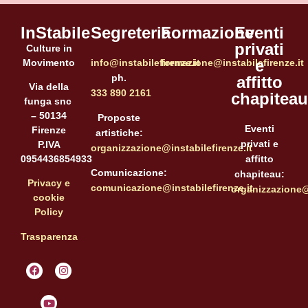
InStabile
Segreteria
Formazione
Eventi
privati
Culture in
e
Movimento
info@instabilefirenze.it
formazione@instabilefirenze.it
ph.
affitto
Via della
333 890 2161
chapiteau
funga snc
– 50134
Proposte
Eventi
Firenze
artistiche:
privati e
P.IVA
organizzazione@instabilefirenze.it
affitto
0954436854933
Comunicazione:
chapiteau:
Privacy e
comunicazione@instabilefirenze.it
organizzazione@i
cookie
Policy
Trasparenza