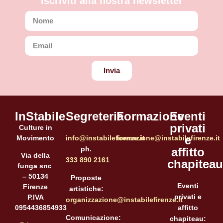
Iscriviti alla nostra newsletter
Invia
InStabile
Segreteria
Formazione
Eventi
privati
Culture in
e
Movimento
info@instabilefirenze.it
formazione@instabilefirenze.it
ph.
affitto
Via della
333 890 2161
chapiteau
funga snc
– 50134
Proposte
Eventi
Firenze
artistiche:
privati e
P.IVA
organizzazione@instabilefirenze.it
affitto
0954436854933
Comunicazione:
chapiteau: