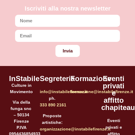
Iscriviti alla nostra newsletter
Invia
InStabile
Segreteria
Formazione
Eventi
privati
Culture in
e
Movimento
info@instabilefirenze.it
formazione@instabilefirenze.it
ph.
affitto
Via della
333 890 2161
chapiteau
funga snc
– 50134
Proposte
Eventi
Firenze
artistiche:
privati e
P.IVA
organizzazione@instabilefirenze.it
affitto
0954436854933