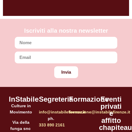
Iscriviti alla nostra newsletter
Invia
InStabile
Segreteria
Formazione
Eventi
privati
Culture in
e
Movimento
info@instabilefirenze.it
formazione@instabilefirenze.it
ph.
affitto
Via della
333 890 2161
chapiteau
funga snc