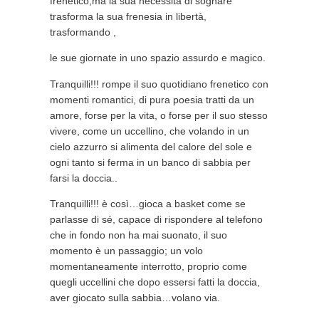
frenetico,ma la sua necessità di sognare
trasforma la sua frenesia in libertà,
trasformando ,
le sue giornate in uno spazio assurdo e magico.
Tranquilli!!! rompe il suo quotidiano frenetico con
momenti romantici, di pura poesia tratti da un
amore, forse per la vita, o forse per il suo stesso
vivere, come un uccellino, che volando in un
cielo azzurro si alimenta del calore del sole e
ogni tanto si ferma in un banco di sabbia per
farsi la doccia..
Tranquilli!!! è così…gioca a basket come se
parlasse di sé, capace di rispondere al telefono
che in fondo non ha mai suonato, il suo
momento è un passaggio; un volo
momentaneamente interrotto, proprio come
quegli uccellini che dopo essersi fatti la doccia,
aver giocato sulla sabbia…volano via.