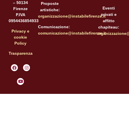
– 50134
Proposte
Eventi
Firenze
artistiche:
privati e
P.IVA
organizzazione@instabilefirenze.it
affitto
0954436854933
Comunicazione:
chapiteau:
Privacy e
comunicazione@instabilefirenze.it
organizzazione@i
cookie
Policy
Trasparenza